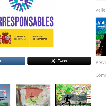
Valle
k
Tweet
Prev
Cómo