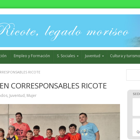
ción
Empleo y Formación
S. Sociales
Juventud
Cultura y turism
ORRESPONSABLES RICOTE
A EN CORRESPONSABLES RICOTE
ados
,
Juventud
,
Mujer