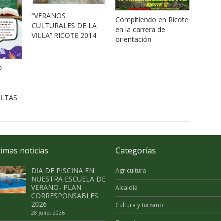
“VERANOS
Compitiendo en Ricote
CULTURALES DE LA
en la carrera de
VILLA”.RICOTE 2014
orientación
O
LTAS
timas noticias
Categorías
DIA DE PISCINA EN
Agricultura
NUESTRA ESCUELA DE
VERANO- PLAN
Alcaldía
CORRESPONSABLES
2026-
Cultura y turismo
28 julio, 2026