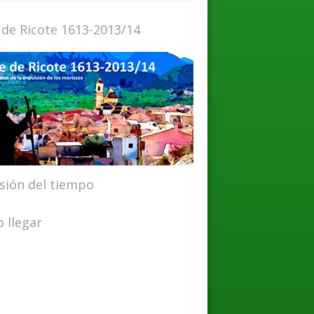
 de Ricote 1613-2013/14
isión del tiempo
 llegar