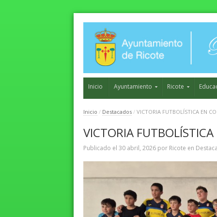
Inicio
Ayuntamiento
Ricote
Educa
Inicio
/
Destacados
/
VICTORIA FUTBOLÍSTICA EN C
VICTORIA FUTBOLÍSTIC
Publicado el
30 abril, 2026
por
Ricote
en
Destac