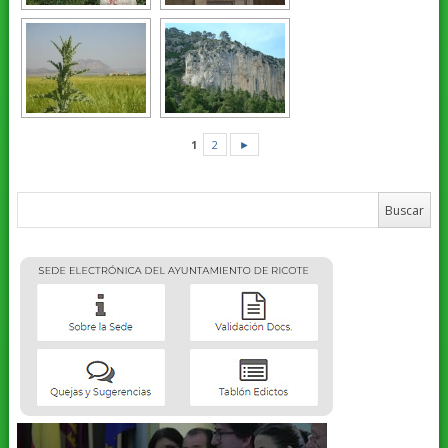
1
2
►