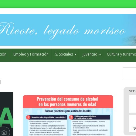
ción
Empleo y Formación
S. Sociales
Juventud
Cultura y turism
d