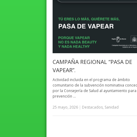
CAMPAÑA REGIONAL “PASA DE
VAPEAR”.
Actividad incluida en el programa de ámbito
comunitario de la subvención nominativa conce
por la Consejería de Salud al ayuntamiento para 
prevención …
25 mayo, 2026
|
Destacados
,
Sanidad