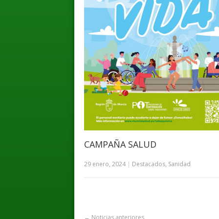
CAMPAÑA SALUD
29 enero, 2024
|
Destacados
,
Sanidad
←
Noticias anteriores