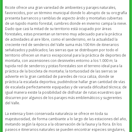
Ricote ofrece una gran variedad de ambientes y parajes naturales,
favorecidos, por un término municipal donde lo abrupto de su orografía
presenta barrancos y ramblas de aspecto árido y montañas cubiertas
de un tupido manto forestal, cumbres donde en invierno campa la nieve.
Dado que casi la mitad de su territorio está ocupado por áreas
forestales, estas presentan un terreno muy adecuado para la práctica
de actividades al aire libre, como el senderismo, en la actualidad la
creciente red de senderos del Valle suma más 100 Km de itinerarios
señalizados y publicados; las sierras que se distribuyen por todo el
territorio ofrecen un marco excepcional para la práctica de deportes de
montaña, con ascensiones con desniveles entorno a los 1.000 m; la
tupida red de senderos y pistas forestales son el terreno ideal para la
práctica de la bicicleta de montaña; la tortuosidad de las sierras se
advierte en la gran cantidad de paredes de roca caliza, donde se
práctica la escalada deportiva, pudiéndose hallar gran cantidad de vías
de escalada perfectamente equipadas y de variada dificultad técnica; de
igual manera existe la posibilidad de disfrutar de rutas ecuestres que
discurren por algunos de los parajes más emblemáticos y sugerentes
del Valle.
La extensa y bien conservada naturaleza se ofrece en toda su
majestuosidad, de forma cambiante a lo largo de las estaciones del año,
invitando según la época a la observación de la fauna y la flora. En los
paseos e itinerarios naturales se pueden encontrar especies singulares,