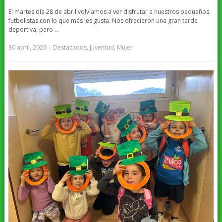
El martes día 28 de abril volvíamos a ver disfrutar a nuestros pequeños
futbolistas con lo que más les gusta. Nos ofrecieron una gran tarde
deportiva, pero …
30 abril, 2026
|
Destacados
,
Juventud
,
Mujer