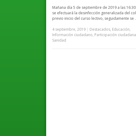
Mañana día 5 de septiembre de 2019 a las 16:30
se efectuará la desinfección generalizada del co
previo inicio del curso lectivo, seguidamente se 
4 septiembre, 2019
|
Destacados
,
Educación
,
Información ciudadano
,
Participación ciudadana
Sanidad