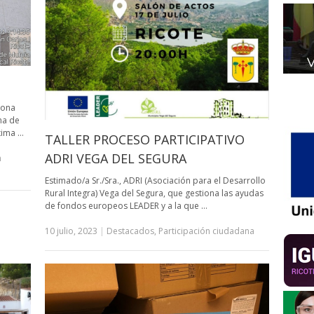
zona
na de
xima …
TALLER PROCESO PARTICIPATIVO
ADRI VEGA DEL SEGURA
n
Estimado/a Sr./Sra., ADRI (Asociación para el Desarrollo
Rural Integra) Vega del Segura, que gestiona las ayudas
de fondos europeos LEADER y a la que …
10 julio, 2023
|
Destacados
,
Participación ciudadana