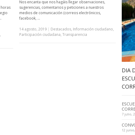
Nos encanta que nos hagáis llegar observaciones,
sugerencias, comentarios y peticiones a nuestros
 horas
medios de comunicación (correos electrónicos,
legio
facebook, …
…
14 agosto, 2019
|
Destacados
,
Información ciudadano
,
Participación ciudadana
,
Transparencia
,
DIA 
ESCU
CORR
ESCUE
CORRE
7 julio, 
CONV
12 junio