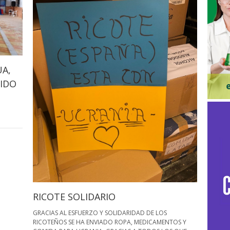
UA,
TIDO
RICOTE SOLIDARIO
GRACIAS AL ESFUERZO Y SOLIDARIDAD DE LOS
RICOTEÑOS SE HA ENVIADO ROPA, MEDICAMENTOS Y