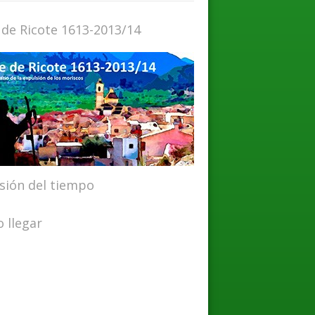
 de Ricote 1613-2013/14
isión del tiempo
 llegar