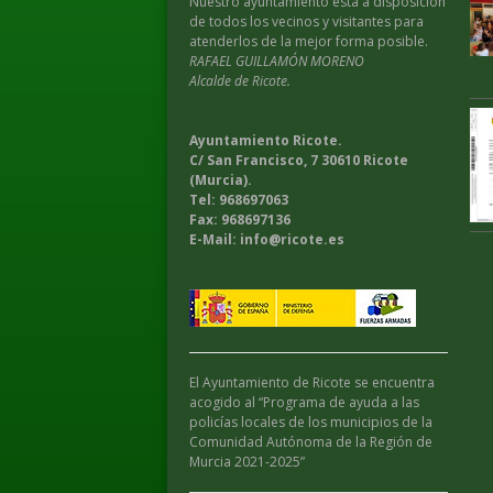
Nuestro ayuntamiento esta a disposición
de todos los vecinos y visitantes para
atenderlos de la mejor forma posible.
RAFAEL GUILLAMÓN MORENO
Alcalde de Ricote.
Ayuntamiento Ricote.
C/ San Francisco, 7 30610 Ricote
(Murcia).
Tel: 968697063
Fax: 968697136
E-Mail: info@ricote.es
El Ayuntamiento de Ricote se encuentra
acogido al “Programa de ayuda a las
policías locales de los municipios de la
Comunidad Autónoma de la Región de
Murcia 2021-2025”