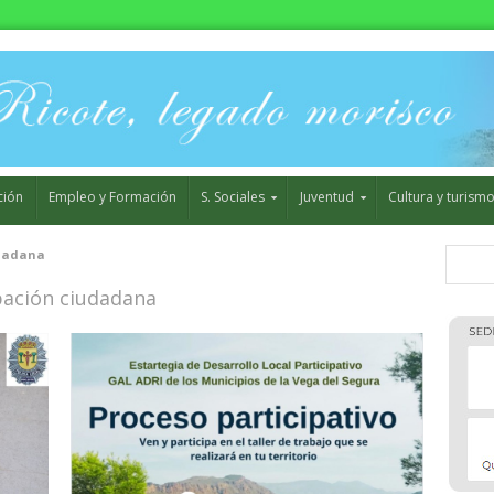
ción
Empleo y Formación
S. Sociales
Juventud
Cultura y turism
udadana
ipación ciudadana