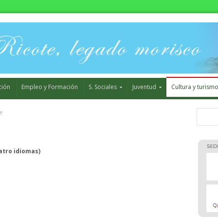
ción
Empleo y Formación
S. Sociales
Juventud
Cultura y turism
e
atro idiomas)