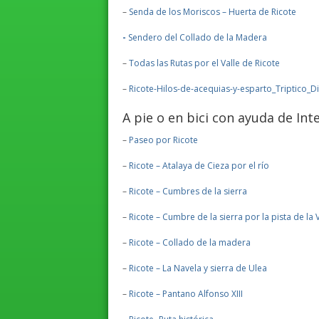
–
Senda de los Moriscos – Huerta de Ricote
-
Sendero del Collado de la Madera
–
Todas las Rutas por el Valle de Ricote
–
Ricote-Hilos-de-acequias-y-esparto_Triptico_Di
A pie o en bici con ayuda de Int
–
Paseo por Ricote
–
Ricote – Atalaya de Cieza por el río
–
Ricote – Cumbres de la sierra
–
Ricote – Cumbre de la sierra por la pista de la
–
Ricote – Collado de la madera
–
Ricote – La Navela y sierra de Ulea
–
Ricote – Pantano Alfonso XIII