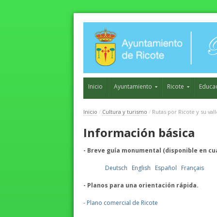
Inicio
Ayuntamiento
Ricote
Educa
Inicio
/
Cultura y turismo
/
Rutas por Ricote y su vall
Información básica
- Breve guía monumental (disponible en cu
Deutsch
English
Español
Français
- Planos para una orientación rápida.
- Plano comercial de Ricote