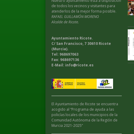
Nuestro ayuntamiento esta a disposición
de todos los vecinos y visitantes para
atenderlos de la mejor forma posible.
RAFAEL GUILLAMÓN MORENO
Alcalde de Ricote.
Ayuntamiento Ricote.
C/ San Francisco, 7 30610 Ricote
(Murcia).
Tel: 968697063
Fax: 968697136
E-Mail: info@ricote.es
El Ayuntamiento de Ricote se encuentra
acogido al “Programa de ayuda a las
policías locales de los municipios de la
Comunidad Autónoma de la Región de
Murcia 2021-2025”