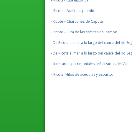
–
Ricote- Ruta histórica
–
Ricote – Vuelta al pueblo
- Ricote – Charcones de Caputa
- Ricote – Ruta de las ermitas del campo
- De Ricote al mar a lo largo del cauce del río Se
- De Ricote al mar a lo largo del cauce del río S
–
Itinerarios patrimoniales señalizados del Valle
–
Ricote: Hilos de acequias y esparto.