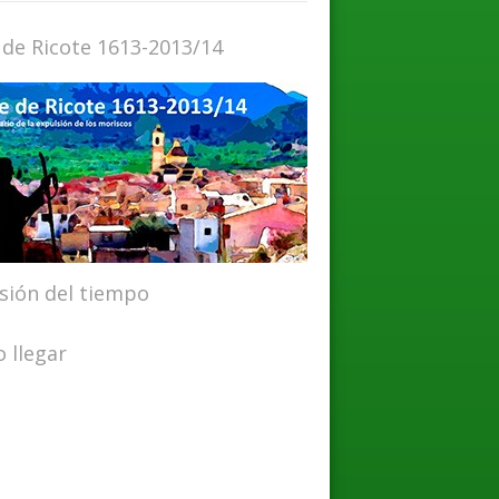
 de Ricote 1613-2013/14
isión del tiempo
 llegar