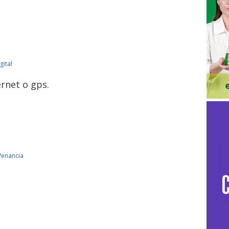
gital
ernet o gps.
 Venancia