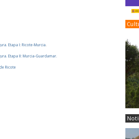
Cult
gura. Etapa I: Ricote-Murcia
.
egura. Etapa II: Murcia-Guardamar.
 de Ricote
Noti