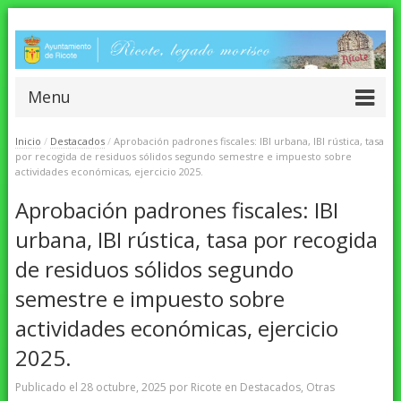
Menu
Inicio
/
Destacados
/
Aprobación padrones fiscales: IBI urbana, IBI rústica, tasa
por recogida de residuos sólidos segundo semestre e impuesto sobre
actividades económicas, ejercicio 2025.
Aprobación padrones fiscales: IBI
urbana, IBI rústica, tasa por recogida
de residuos sólidos segundo
semestre e impuesto sobre
actividades económicas, ejercicio
2025.
Publicado el
28 octubre, 2025
por
Ricote
en
Destacados
,
Otras