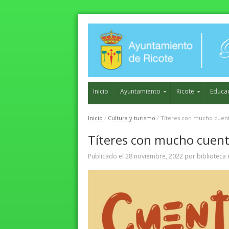
Inicio
Ayuntamiento
Ricote
Educa
Inicio
/
Cultura y turismo
/
Títeres con mucho cuen
Títeres con mucho cuen
Publicado el
28 noviembre, 2022
por
biblioteca