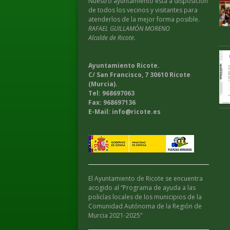
Nuestro ayuntamiento esta a disposición
de todos los vecinos y visitantes para
atenderlos de la mejor forma posible.
RAFAEL GUILLAMÓN MORENO
Alcalde de Ricote.
Ayuntamiento Ricote.
C/ San Francisco, 7 30610 Ricote
(Murcia).
Tel: 968697063
Fax: 968697136
E-Mail: info@ricote.es
El Ayuntamiento de Ricote se encuentra
acogido al “Programa de ayuda a las
policías locales de los municipios de la
Comunidad Autónoma de la Región de
Murcia 2021-2025”