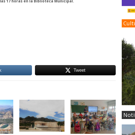
las 17 horas en la Biblioteca Municipal.
Cult
k
Tweet
Noti