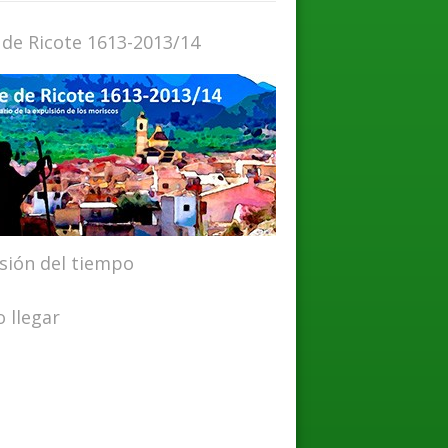
 de Ricote 1613-2013/14
isión del tiempo
 llegar