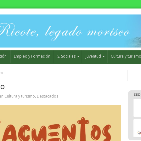
ción
Empleo y Formación
S. Sociales
Juventud
Cultura y turism
to
to
en
Cultura y turismo
,
Destacados