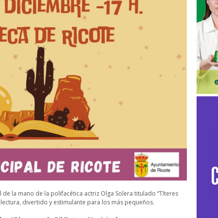
 de la mano de la polifacética actriz Olga Solera titulado “Títeres
ectura, divertido y estimulante para los más pequeños.