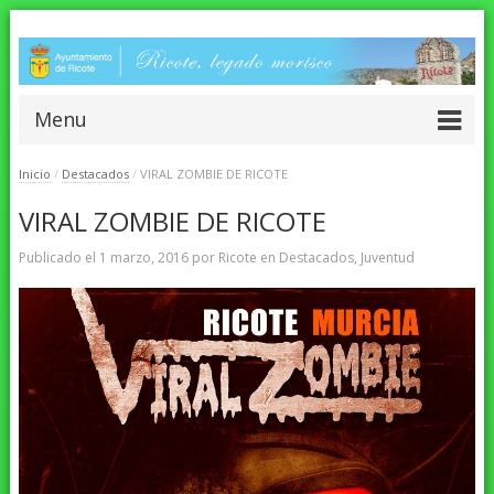
Menu
Inicio
/
Destacados
/
VIRAL ZOMBIE DE RICOTE
VIRAL ZOMBIE DE RICOTE
Publicado el
1 marzo, 2016
por
Ricote
en
Destacados
,
Juventud