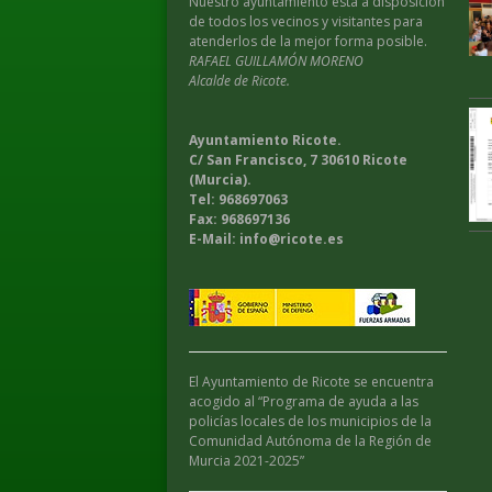
Nuestro ayuntamiento esta a disposición
de todos los vecinos y visitantes para
atenderlos de la mejor forma posible.
RAFAEL GUILLAMÓN MORENO
Alcalde de Ricote.
Ayuntamiento Ricote.
C/ San Francisco, 7 30610 Ricote
(Murcia).
Tel: 968697063
Fax: 968697136
E-Mail: info@ricote.es
El Ayuntamiento de Ricote se encuentra
acogido al “Programa de ayuda a las
policías locales de los municipios de la
Comunidad Autónoma de la Región de
Murcia 2021-2025”