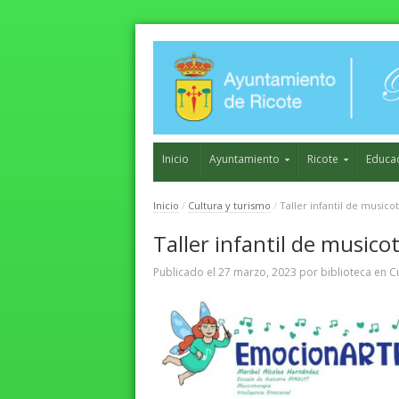
Inicio
Ayuntamiento
Ricote
Educa
Inicio
/
Cultura y turismo
/
Taller infantil de musico
Taller infantil de musico
Publicado el
27 marzo, 2023
por
biblioteca
en
C