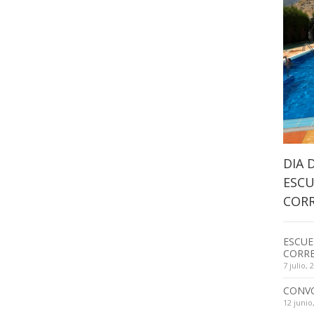
DIA 
ESCU
CORR
ESCUE
CORRE
7 julio, 
CONV
12 junio