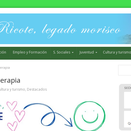
ción
Empleo y Formación
S. Sociales
Juventud
Cultura y turism
terapia
terapia
ultura y turismo
,
Destacados