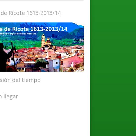
 de Ricote 1613-2013/14
isión del tiempo
 llegar