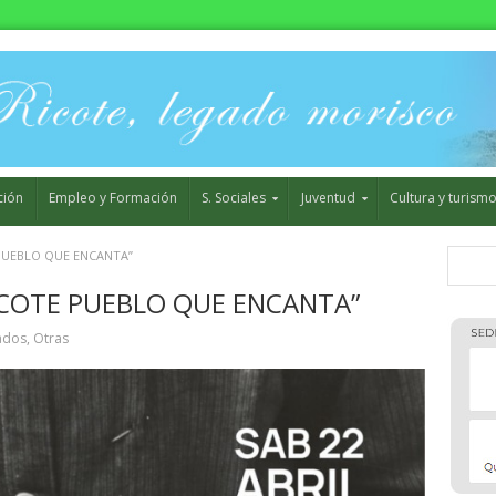
ción
Empleo y Formación
S. Sociales
Juventud
Cultura y turism
PUEBLO QUE ENCANTA”
ICOTE PUEBLO QUE ENCANTA”
ados
,
Otras