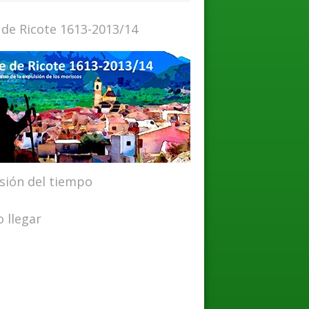
 de Ricote 1613-2013/14
isión del tiempo
 llegar