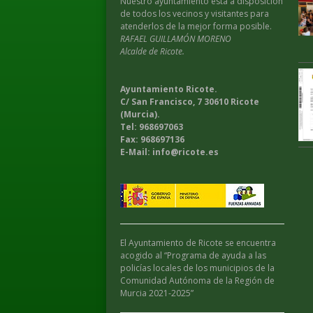
Nuestro ayuntamiento esta a disposición
de todos los vecinos y visitantes para
atenderlos de la mejor forma posible.
RAFAEL GUILLAMÓN MORENO
Alcalde de Ricote.
Ayuntamiento Ricote.
C/ San Francisco, 7 30610 Ricote
(Murcia).
Tel: 968697063
Fax: 968697136
E-Mail: info@ricote.es
El Ayuntamiento de Ricote se encuentra
acogido al “Programa de ayuda a las
policías locales de los municipios de la
Comunidad Autónoma de la Región de
Murcia 2021-2025”