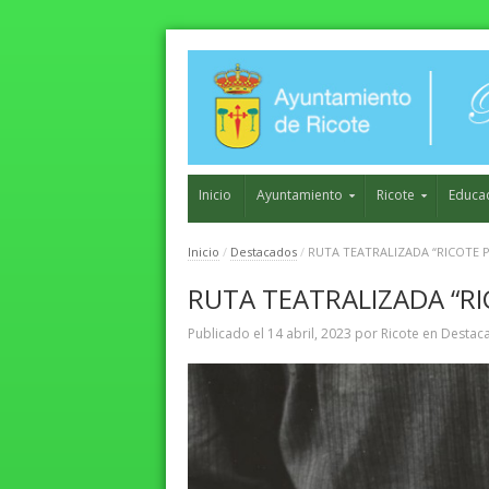
Inicio
Ayuntamiento
Ricote
Educa
Inicio
/
Destacados
/
RUTA TEATRALIZADA “RICOTE 
RUTA TEATRALIZADA “R
Publicado el
14 abril, 2023
por
Ricote
en
Destac