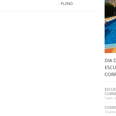
PLENO
DIA 
ESCU
CORR
ESCUE
CORRE
7 julio, 
CONV
12 junio