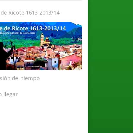
 de Ricote 1613-2013/14
isión del tiempo
 llegar