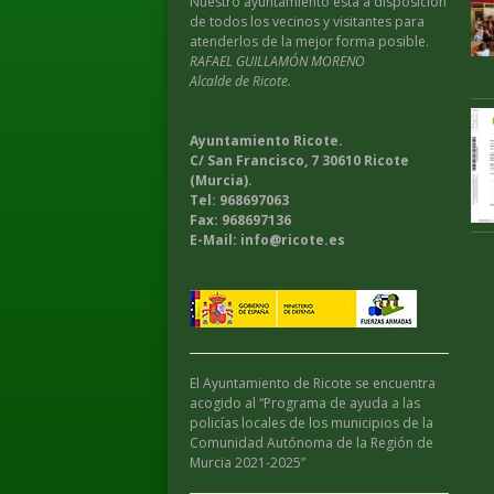
Nuestro ayuntamiento esta a disposición
de todos los vecinos y visitantes para
atenderlos de la mejor forma posible.
RAFAEL GUILLAMÓN MORENO
Alcalde de Ricote.
Ayuntamiento Ricote.
C/ San Francisco, 7 30610 Ricote
(Murcia).
Tel: 968697063
Fax: 968697136
E-Mail: info@ricote.es
El Ayuntamiento de Ricote se encuentra
acogido al “Programa de ayuda a las
policías locales de los municipios de la
Comunidad Autónoma de la Región de
Murcia 2021-2025”