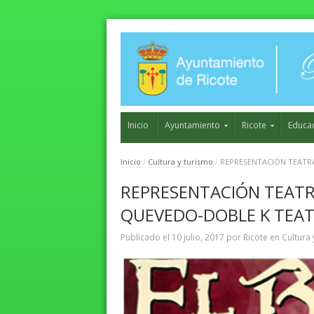
Inicio
Ayuntamiento
Ricote
Educa
Inicio
/
Cultura y turismo
/
REPRESENTACIÓN TEATR
REPRESENTACIÓN TEATR
QUEVEDO-DOBLE K TEA
Publicado el
10 julio, 2017
por
Ricote
en
Cultura 