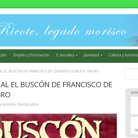
ción
Empleo y Formación
S. Sociales
Juventud
Cultura y turism
AL EL BUSCÓN DE FRANCISCO DE QUEVEDO-DOBLE K TEATRO
AL EL BUSCÓN DE FRANCISCO DE
TRO
y turismo
,
Destacados