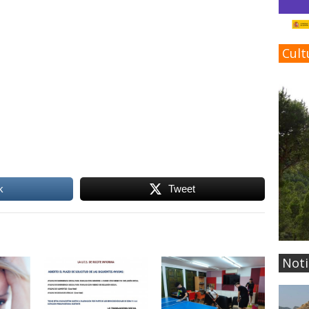
Cult
k
Tweet
Noti