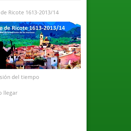
 de Ricote 1613-2013/14
isión del tiempo
 llegar