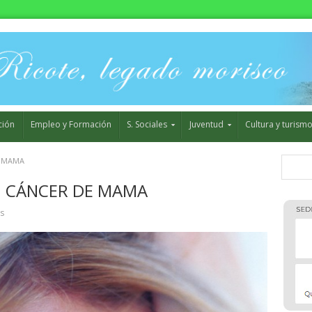
ción
Empleo y Formación
S. Sociales
Juventud
Cultura y turism
E MAMA
 CÁNCER DE MAMA
s