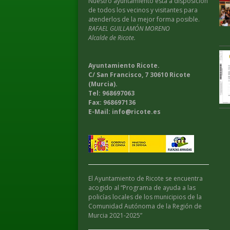
Nuestro ayuntamiento esta a disposición
de todos los vecinos y visitantes para
atenderlos de la mejor forma posible.
RAFAEL GUILLAMÓN MORENO
Alcalde de Ricote.
Ayuntamiento Ricote.
C/ San Francisco, 7 30610 Ricote
(Murcia).
Tel: 968697063
Fax: 968697136
E-Mail: info@ricote.es
El Ayuntamiento de Ricote se encuentra
acogido al “Programa de ayuda a las
policías locales de los municipios de la
Comunidad Autónoma de la Región de
Murcia 2021-2025”