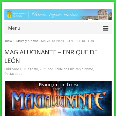
Menu
Inicio
/
Cultura y turismo
/
MAGIALUCINANTE – ENRIQUE DE LEÓN
MAGIALUCINANTE – ENRIQUE DE
LEÓN
Publicado el
31 agosto, 2021
por
Ricote
en
Cultura y turismo
,
Destacados