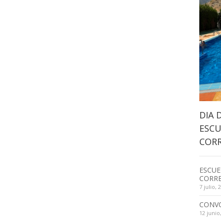
DIA 
ESCU
CORR
ESCUE
CORRE
7 julio, 
CONV
12 junio