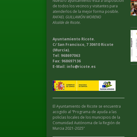
Nuestro ayuntamiento esta a disposición
de todos los vecinos y visitantes para
atenderlos de la mejor forma posible.
RAFAEL GUILLAMÓN MORENO
Alcalde de Ricote.
Ayuntamiento Ricote.
C/ San Francisco, 7 30610 Ricote
(Murcia).
Tel: 968697063
Fax: 968697136
E-Mail: info@ricote.es
El Ayuntamiento de Ricote se encuentra
acogido al “Programa de ayuda a las
policías locales de los municipios de la
Comunidad Autónoma de la Región de
Murcia 2021-2025”