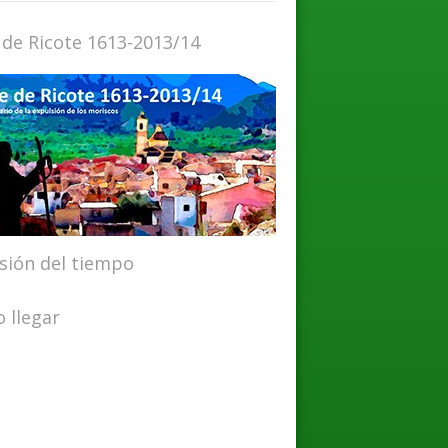
 de Ricote 1613-2013/14
isión del tiempo
 llegar