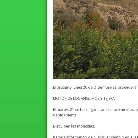
El próximo lunes 20 de Diciembre se procederá 
MOTOR DE LOS ANSELMOS Y TEJERA
El martes 21 se hormigonarán dichos caminos, p
debidamente.
Disculpen las molestias.
Iremos informando de cualquier cambio en el es