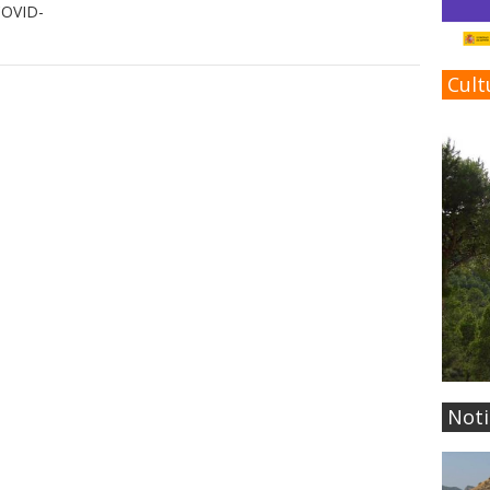
COVID-
Cult
Noti