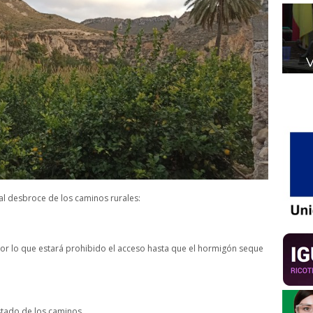
al desbroce de los caminos rurales:
or lo que estará prohibido el acceso hasta que el hormigón seque
tado de los caminos.