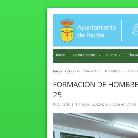
Inicio
Ayuntamiento
Ricote
Educa
Inicio
/
Otras
/
FORMACION DE HOMBRES – PLAN CO
FORMACION DE HOMBRES
25
Publicado el
14 mayo, 2025
por
Ricote
en
Otras