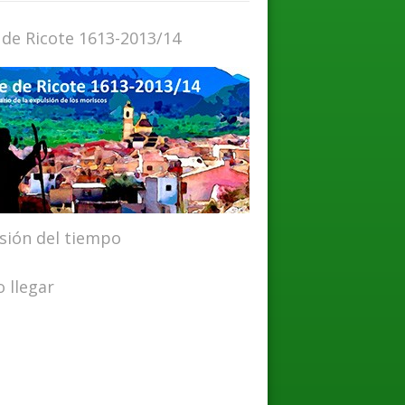
 de Ricote 1613-2013/14
isión del tiempo
 llegar