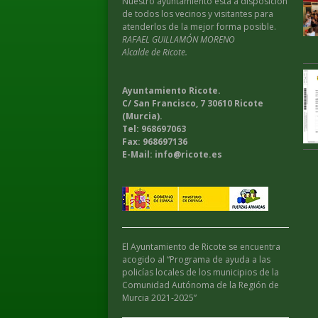
Nuestro ayuntamiento esta a disposición
de todos los vecinos y visitantes para
atenderlos de la mejor forma posible.
RAFAEL GUILLAMÓN MORENO
Alcalde de Ricote.
Ayuntamiento Ricote.
C/ San Francisco, 7 30610 Ricote
(Murcia).
Tel: 968697063
Fax: 968697136
E-Mail: info@ricote.es
El Ayuntamiento de Ricote se encuentra
acogido al “Programa de ayuda a las
policías locales de los municipios de la
Comunidad Autónoma de la Región de
Murcia 2021-2025”