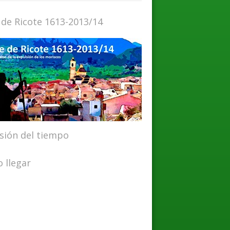
 de Ricote 1613-2013/14
isión del tiempo
 llegar