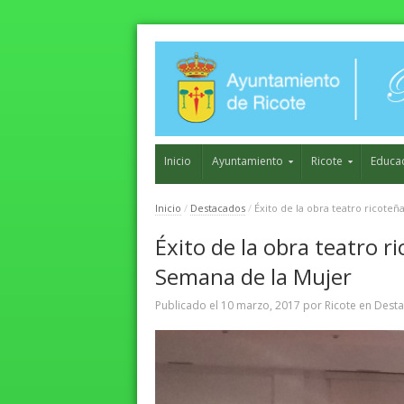
Inicio
Ayuntamiento
Ricote
Educa
Inicio
/
Destacados
/
Éxito de la obra teatro ricote
Éxito de la obra teatro r
Semana de la Mujer
Publicado el
10 marzo, 2017
por
Ricote
en
Dest