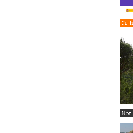
Cult
Noti