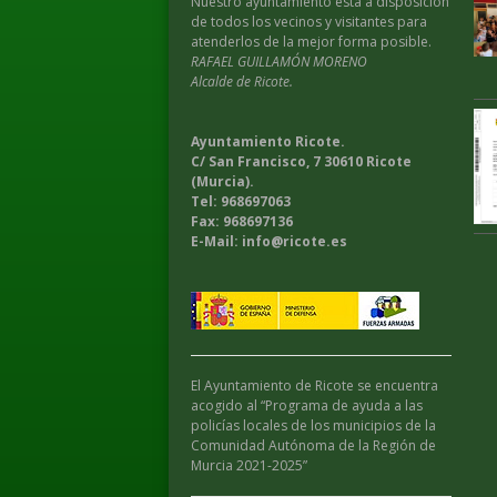
Nuestro ayuntamiento esta a disposición
de todos los vecinos y visitantes para
atenderlos de la mejor forma posible.
RAFAEL GUILLAMÓN MORENO
Alcalde de Ricote.
Ayuntamiento Ricote.
C/ San Francisco, 7 30610 Ricote
(Murcia).
Tel: 968697063
Fax: 968697136
E-Mail: info@ricote.es
El Ayuntamiento de Ricote se encuentra
acogido al “Programa de ayuda a las
policías locales de los municipios de la
Comunidad Autónoma de la Región de
Murcia 2021-2025”