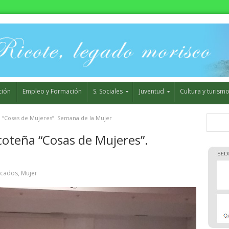
ción
Empleo y Formación
S. Sociales
Juventud
Cultura y turism
ña “Cosas de Mujeres”. Semana de la Mujer
icoteña “Cosas de Mujeres”.
acados
,
Mujer