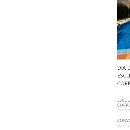
DIA 
ESCU
CORR
ESCUE
CORRE
7 julio, 
CONV
12 junio