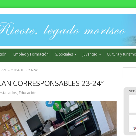
ción
Empleo y Formación
S. Sociales
Juventud
Cultura y turism
ORRESPONSABLES 23-24″
PLAN CORRESPONSABLES 23-24″
estacados
,
Educación