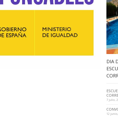
DIA 
ESCU
CORR
ESCUE
CORRE
7 julio, 
CONV
12 junio