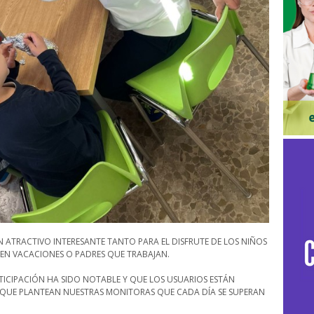
N ATRACTIVO INTERESANTE TANTO PARA EL DISFRUTE DE LOS NIÑOS
 EN VACACIONES O PADRES QUE TRABAJAN.
TICIPACIÓN HA SIDO NOTABLE Y QUE LOS USUARIOS ESTÁN
 QUE PLANTEAN NUESTRAS MONITORAS QUE CADA DÍA SE SUPERAN