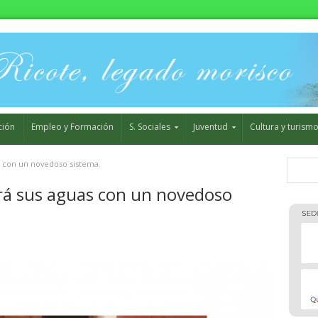
ción
Empleo y Formación
S. Sociales
Juventud
Cultura y turism
s con un novedoso sistema.
ará sus aguas con un novedoso