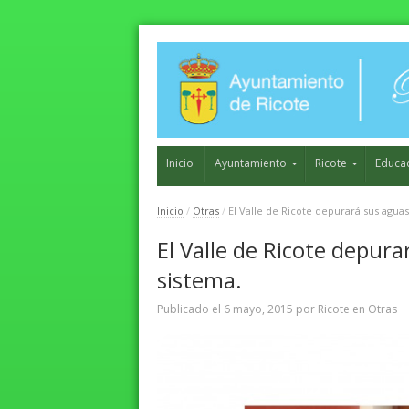
Inicio
Ayuntamiento
Ricote
Educa
Inicio
/
Otras
/
El Valle de Ricote depurará sus agua
El Valle de Ricote depur
sistema.
Publicado el
6 mayo, 2015
por
Ricote
en
Otras