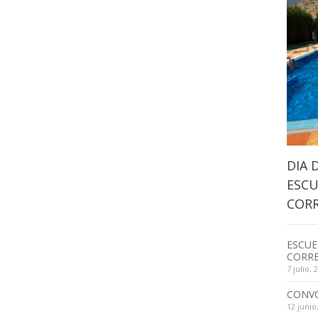
DIA 
ESCU
CORR
ESCUE
CORRE
7 julio, 
CONV
12 junio