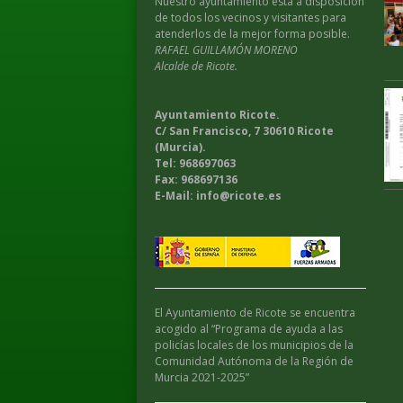
Nuestro ayuntamiento esta a disposición
de todos los vecinos y visitantes para
atenderlos de la mejor forma posible.
RAFAEL GUILLAMÓN MORENO
Alcalde de Ricote.
Ayuntamiento Ricote.
C/ San Francisco, 7 30610 Ricote
(Murcia).
Tel: 968697063
Fax: 968697136
E-Mail: info@ricote.es
El Ayuntamiento de Ricote se encuentra
acogido al “Programa de ayuda a las
policías locales de los municipios de la
Comunidad Autónoma de la Región de
Murcia 2021-2025”