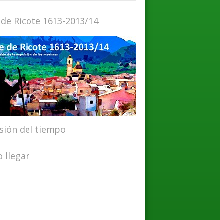
 de Ricote 1613-2013/14
isión del tiempo
 llegar