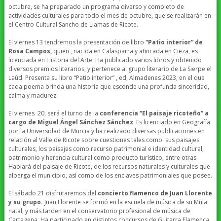
octubre, se ha preparado un programa diverso y completo de
actividades culturales para todo el mes de octubre, que se realizarán en
el Centro Cultural Sancho de Llamas de Ricote.
El viernes 13 tendremos la presentación de libro
“Patio interior” de
Rosa Campos,
quien , nacida en Calasparra y afincada en Cieza, es
licenciada en Historia del Arte. Ha publicado varios libros y obtenido
diversos premios literarios, y pertenece al grupo literario de La Sierpe el
Laúd. Presenta su libro “Patio interior” , ed, Almadenes 2023, en el que
cada poema brinda una historia que esconde una profunda sinceridad,
calma y madurez.
El viernes 20, será el turno de la
conferencia “El paisaje ricoteño” a
cargo de Miguel Ángel Sánchez Sánchez
. Es licenciado en Geografía
por la Universidad de Murcia y ha realizado diversas publicaciones en
relación al Valle de Ricote sobre cuestiones tales como: sus paisajes
culturales, los paisajes como recurso patrimonial e identidad cultural,
patrimonio y herencia cultural como producto turístico, entre otras.
Hablará del paisaje de Ricote, de los recursos naturales y culturales que
alberga el municipio, así como de los enclaves patrimoniales que posee.
El sábado 21 disfrutaremos del
concierto flamenco de Juan Llorente
y su grupo.
Juan Llorente se formó en la escuela de música de su Mula
natal, y más tarden en el conservatorio profesional de música de
Cartagena. Ha participado en distintos concursos de Guitarra Flamenca