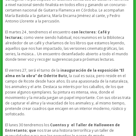
a nivel nacional siendo finalista en todos ellos y ganando un concurso-
certamen nacional de Guitarra Flamenca en Córdoba. Le acompañan
María Bastida a la guitarra, María Encarna Jiménez al cante, y Pedro
Antonio Llorente a la percusión.
El martes 24 , tendremos el encuentro
con lectores: Café y
lecturas;
como viene siendo habitual, nos reunimos en la Biblioteca
alrededor de un café y charlamos de los libros que estamos leyendo,
aquellos que nos han impactado, las versiones cinematográficas, las
series, la música… Un encuentro desenfadado abierto a todo el mundo
donde tener voz y recoger sugerencias para próximas lecturas.
El viernes 27, será el turno de la
inauguración de la exposición “El
alma en la obra” de Odette Butz,
la cual es suiza, pero reside en el
campo de Ricote desde hace años. Es una apasionada de la naturaleza,
los animales y el arte. Destaca su interés por los caballos, de los que
posee algunos ejemplares. Su pintura es intensa, viva, donde el
movimiento y la mirada juegan un papel importante. Con sus obras trata
de capturar el alma y la vivacidad de los animales y, al mismo tiempo,
pretende crear cuadros que encajen en un interior moderno, rústico y
sofisticado.
El lunes 30 tendremos los
Cuentos y el Taller de Halloween de
Entretanto; que
nos trae una historia terrorífica y un taller de
manualidades para que los pequeños lo pasen de miedo.