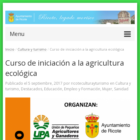
Menu
Inicio
/
Cultura y turismo
/
Curso de iniciación a la agricultura ecológica
Curso de iniciación a la agricultura
ecológica
Publicado el
5 septiembre, 2017
por
ricoteculturayturismo
en
Cultura y
turismo
,
Destacados
,
Educación
,
Empleo y Formación
,
Mujer
,
Sanidad