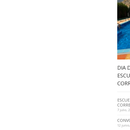
DIA 
ESCU
CORR
ESCUE
CORRE
7 julio, 
CONV
12 junio