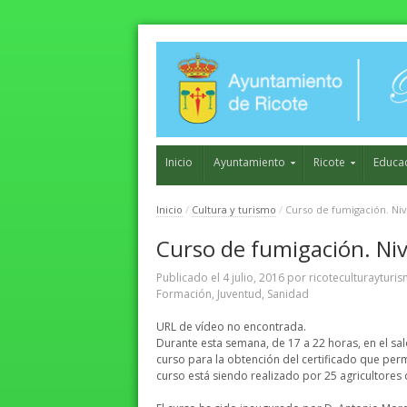
Inicio
Ayuntamiento
Ricote
Educa
Inicio
/
Cultura y turismo
/
Curso de fumigación. Niv
Curso de fumigación. Niv
Publicado el
4 julio, 2016
por
ricoteculturayturi
Formación
,
Juventud
,
Sanidad
URL de vídeo no encontrada.
Durante esta semana, de 17 a 22 horas, en el saló
curso para la obtención del certificado que permi
curso está siendo realizado por 25 agricultores 