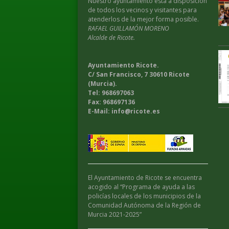
Nuestro ayuntamiento esta a disposición
de todos los vecinos y visitantes para
atenderlos de la mejor forma posible.
RAFAEL GUILLAMÓN MORENO
Alcalde de Ricote.
Ayuntamiento Ricote.
C/ San Francisco, 7 30610 Ricote
(Murcia).
Tel: 968697063
Fax: 968697136
E-Mail: info@ricote.es
El Ayuntamiento de Ricote se encuentra
acogido al “Programa de ayuda a las
policías locales de los municipios de la
Comunidad Autónoma de la Región de
Murcia 2021-2025”