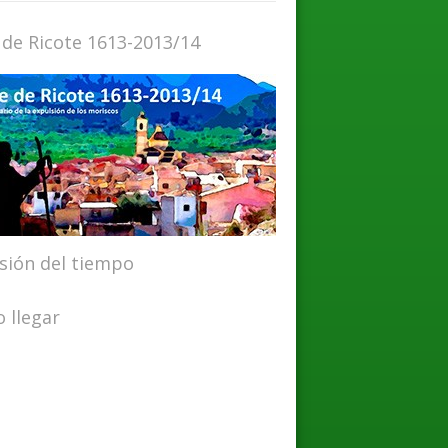
 de Ricote 1613-2013/14
isión del tiempo
 llegar