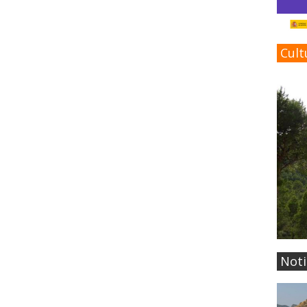
Cult
Noti