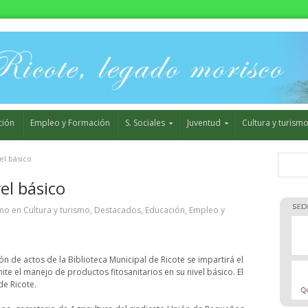
ción
Empleo y Formación
S. Sociales
Juventud
Cultura y turism
el básico
el básico
smo
en
Cultura y turismo
,
Destacados
,
Educación
,
Empleo y
n de actos de la Biblioteca Municipal de Ricote se impartirá el
te el manejo de productos fitosanitarios en su nivel básico. El
de Ricote.