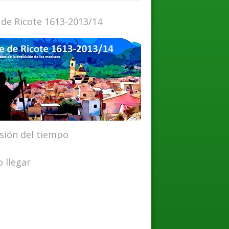
 de Ricote 1613-2013/14
isión del tiempo
 llegar