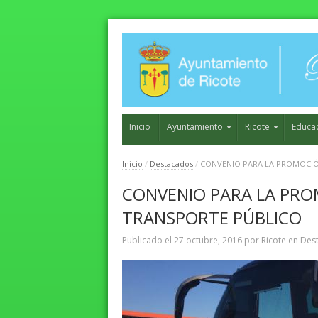
Inicio
Ayuntamiento
Ricote
Educa
Inicio
/
Destacados
/
CONVENIO PARA LA PROMOCIÓ
CONVENIO PARA LA PRO
TRANSPORTE PÚBLICO
Publicado el
27 octubre, 2016
por
Ricote
en
Des