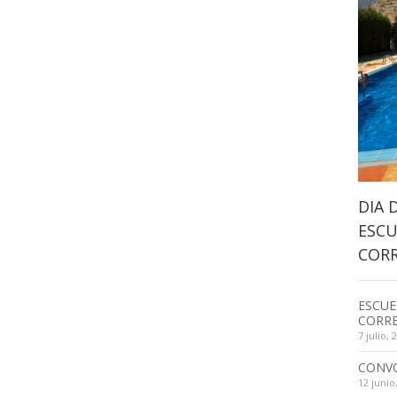
DIA 
ESCU
CORR
ESCUE
CORRE
7 julio, 
CONV
12 junio