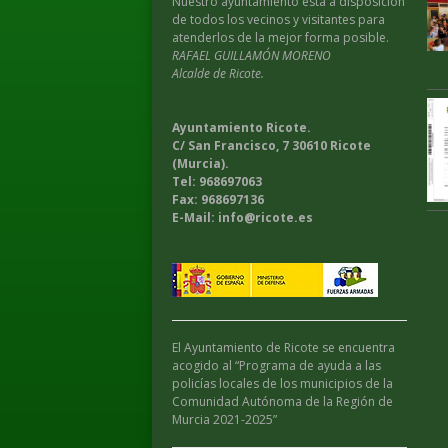
Nuestro ayuntamiento esta a disposición
de todos los vecinos y visitantes para
atenderlos de la mejor forma posible.
RAFAEL GUILLAMÓN MORENO
Alcalde de Ricote.
Ayuntamiento Ricote.
C/ San Francisco, 7 30610 Ricote
(Murcia).
Tel: 968697063
Fax: 968697136
E-Mail: info@ricote.es
El Ayuntamiento de Ricote se encuentra
acogido al “Programa de ayuda a las
policías locales de los municipios de la
Comunidad Autónoma de la Región de
Murcia 2021-2025”