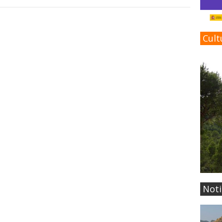
Cult
Noti