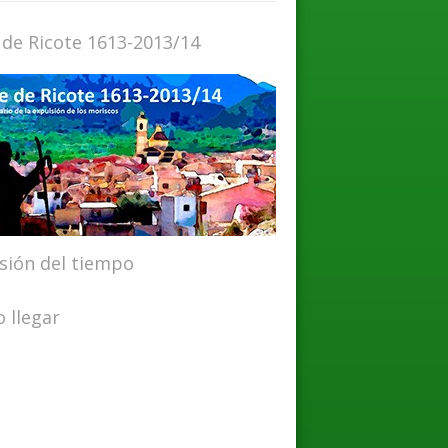
 de Ricote 1613-2013/14
isión del tiempo
 llegar