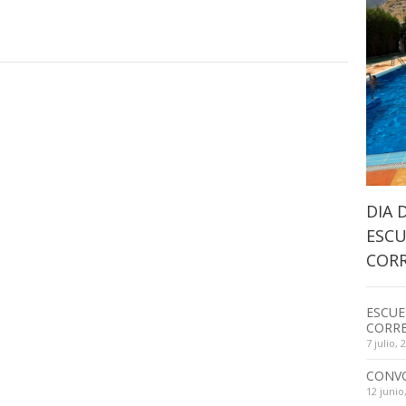
DIA 
ESCU
CORR
ESCUE
CORRE
7 julio, 
CONV
12 junio