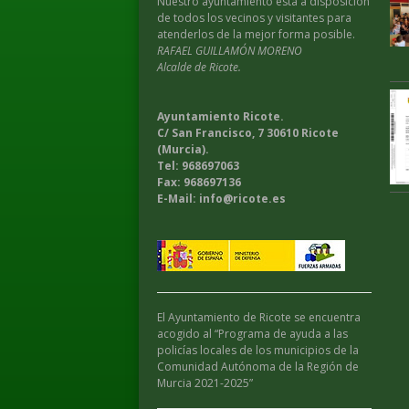
Nuestro ayuntamiento esta a disposición
de todos los vecinos y visitantes para
atenderlos de la mejor forma posible.
RAFAEL GUILLAMÓN MORENO
Alcalde de Ricote.
Ayuntamiento Ricote.
C/ San Francisco, 7 30610 Ricote
(Murcia).
Tel: 968697063
Fax: 968697136
E-Mail: info@ricote.es
El Ayuntamiento de Ricote se encuentra
acogido al “Programa de ayuda a las
policías locales de los municipios de la
Comunidad Autónoma de la Región de
Murcia 2021-2025”