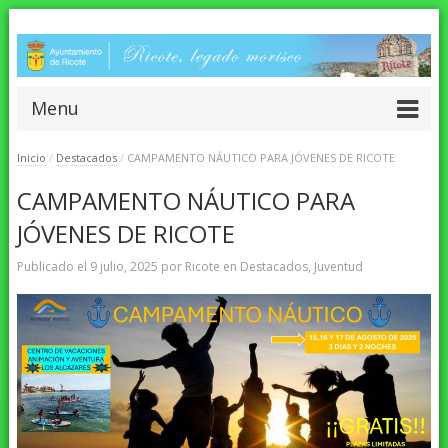
Menu
Inicio
/
Destacados
/
CAMPAMENTO NÁUTICO PARA JÓVENES DE RICOTE
CAMPAMENTO NÁUTICO PARA
JÓVENES DE RICOTE
Publicado el
9 julio, 2025
por
Ricote
en
Destacados
,
Juventud