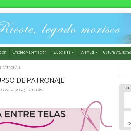
ción
Empleo y Formación
S. Sociales
Juventud
Cultura y turism
E PATRONAJE
URSO DE PATRONAJE
cados
,
Empleo y Formación