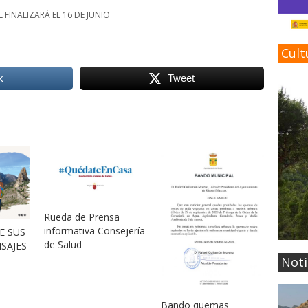
FINALIZARÁ EL 16 DE JUNIO
Cult
k
Tweet
Rueda de Prensa
informativa Consejería
E SUS
de Salud
ISAJES
Noti
Bando quemas