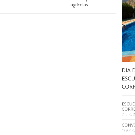
agrícolas
DIA 
ESCU
CORR
ESCUE
CORRE
7 julio, 
CONV
12 junio