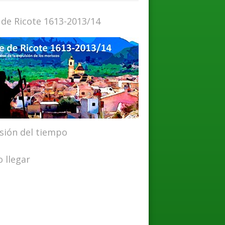
 de Ricote 1613-2013/14
isión del tiempo
 llegar