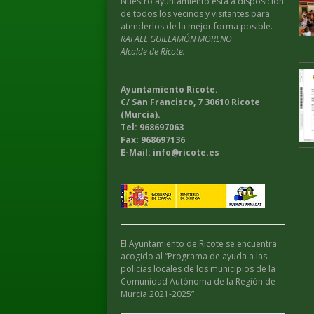
Nuestro ayuntamiento esta a disposición
de todos los vecinos y visitantes para
atenderlos de la mejor forma posible.
RAFAEL GUILLAMÓN MORENO
Alcalde de Ricote.
Ayuntamiento Ricote.
C/ San Francisco, 7 30610 Ricote
(Murcia).
Tel: 968697063
Fax: 968697136
E-Mail: info@ricote.es
El Ayuntamiento de Ricote se encuentra
acogido al “Programa de ayuda a las
policías locales de los municipios de la
Comunidad Autónoma de la Región de
Murcia 2021-2025”