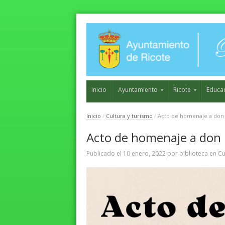
Inicio
Ayuntamiento
Ricote
Educa
Inicio
/
Cultura y turismo
/
Acto de homenaje a don
Acto de homenaje a don 
Publicado el
10 enero, 2022
por
biblioteca
en
Cu