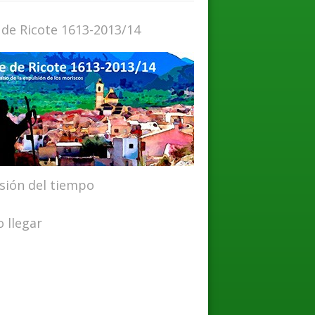
 de Ricote 1613-2013/14
isión del tiempo
 llegar