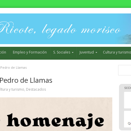
ción
Empleo y Formación
S. Sociales
Juventud
Cultura y turism
 Pedro de Llamas
Pedro de Llamas
ltura y turismo
,
Destacados