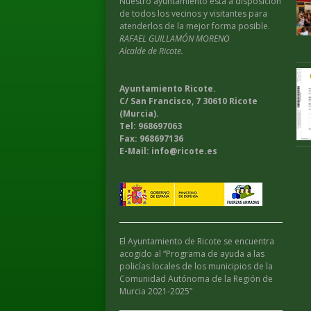
Nuestro ayuntamiento esta a disposición
de todos los vecinos y visitantes para
atenderlos de la mejor forma posible.
RAFAEL GUILLAMÓN MORENO
Alcalde de Ricote.
Ayuntamiento Ricote.
C/ San Francisco, 7 30610 Ricote
(Murcia).
Tel: 968697063
Fax: 968697136
E-Mail: info@ricote.es
El Ayuntamiento de Ricote se encuentra
acogido al “Programa de ayuda a las
policías locales de los municipios de la
Comunidad Autónoma de la Región de
Murcia 2021-2025”