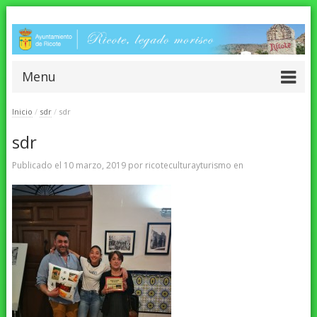
Menu
Inicio
/
sdr
/
sdr
sdr
Publicado el
10 marzo, 2019
por
ricoteculturayturismo
en