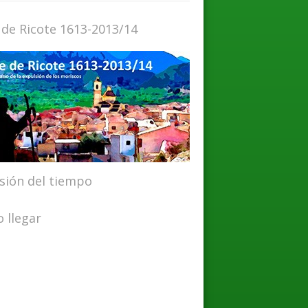
 de Ricote 1613-2013/14
isión del tiempo
 llegar