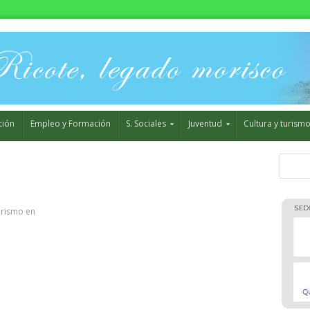
ción
Empleo y Formación
S. Sociales
Juventud
Cultura y turism
urismo
en