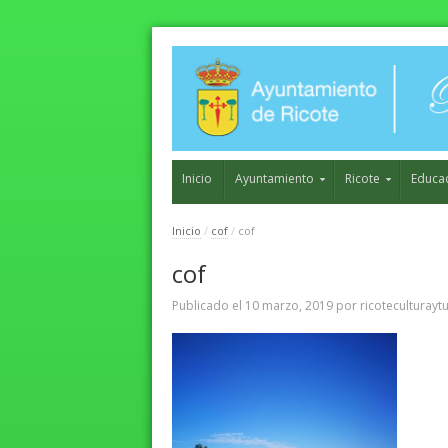
Inicio
Ayuntamiento
Ricote
Educa
Inicio
/
cof
/
cof
cof
Publicado el
10 marzo, 2019
por
ricoteculturayt