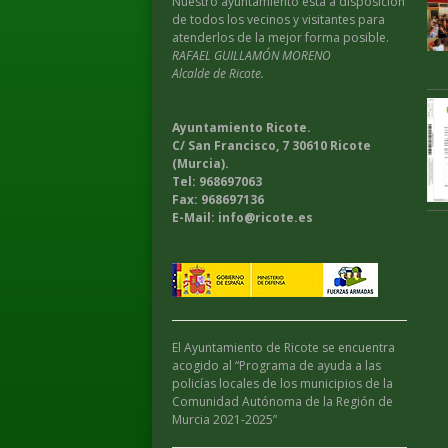
Nuestro ayuntamiento esta a disposición
de todos los vecinos y visitantes para
atenderlos de la mejor forma posible.
RAFAEL GUILLAMÓN MORENO
Alcalde de Ricote.
Ayuntamiento Ricote.
C/ San Francisco, 7 30610 Ricote
(Murcia).
Tel: 968697063
Fax: 968697136
E-Mail: info@ricote.es
El Ayuntamiento de Ricote se encuentra
acogido al “Programa de ayuda a las
policías locales de los municipios de la
Comunidad Autónoma de la Región de
Murcia 2021-2025”