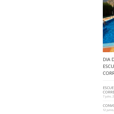
DIA 
ESCU
CORR
ESCUE
CORRE
7 julio, 
CONV
12 junio