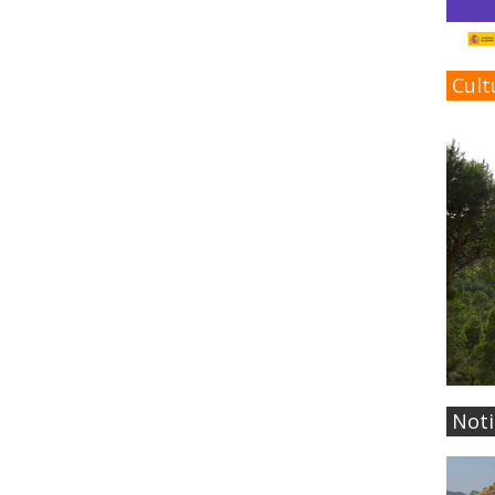
Cult
Noti