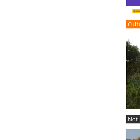
Cult
Noti