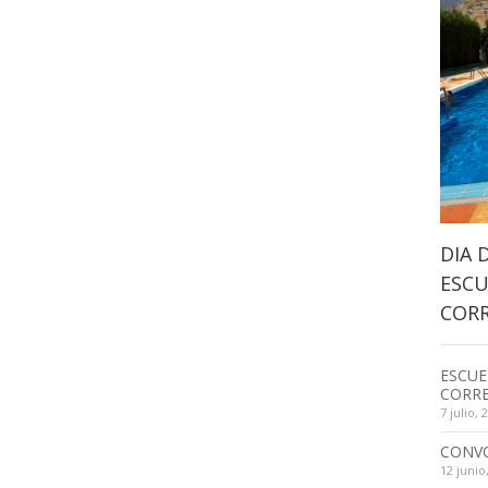
DIA 
ESCU
CORR
ESCUE
CORRE
7 julio, 
CONV
12 junio