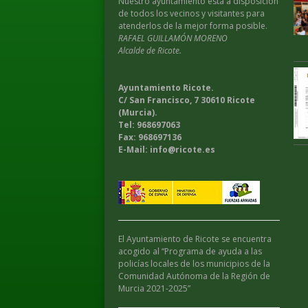
Nuestro ayuntamiento esta a disposición
de todos los vecinos y visitantes para
atenderlos de la mejor forma posible.
RAFAEL GUILLAMÓN MORENO
Alcalde de Ricote.
Ayuntamiento Ricote.
C/ San Francisco, 7 30610 Ricote
(Murcia).
Tel: 968697063
Fax: 968697136
E-Mail: info@ricote.es
El Ayuntamiento de Ricote se encuentra
acogido al “Programa de ayuda a las
policías locales de los municipios de la
Comunidad Autónoma de la Región de
Murcia 2021-2025”