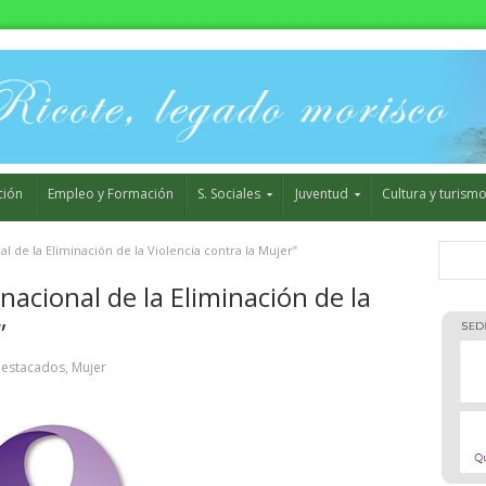
ción
Empleo y Formación
S. Sociales
Juventud
Cultura y turism
l de la Eliminación de la Violencia contra la Mujer”
acional de la Eliminación de la
”
estacados
,
Mujer