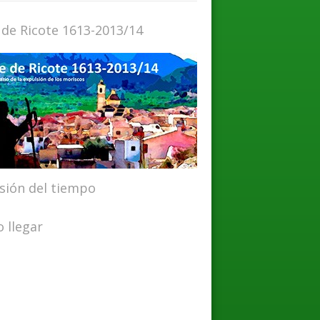
 de Ricote 1613-2013/14
isión del tiempo
 llegar