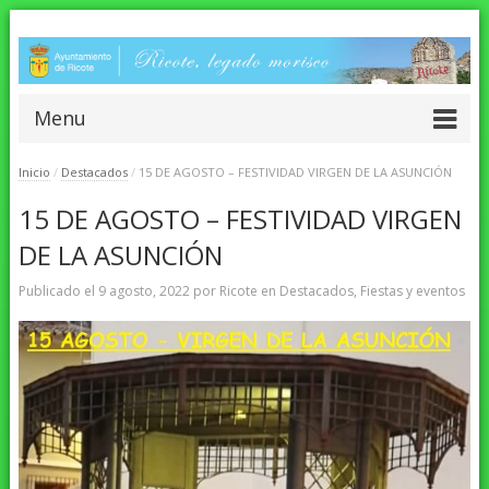
Menu
Inicio
/
Destacados
/
15 DE AGOSTO – FESTIVIDAD VIRGEN DE LA ASUNCIÓN
15 DE AGOSTO – FESTIVIDAD VIRGEN
DE LA ASUNCIÓN
Publicado el
9 agosto, 2022
por
Ricote
en
Destacados
,
Fiestas y eventos